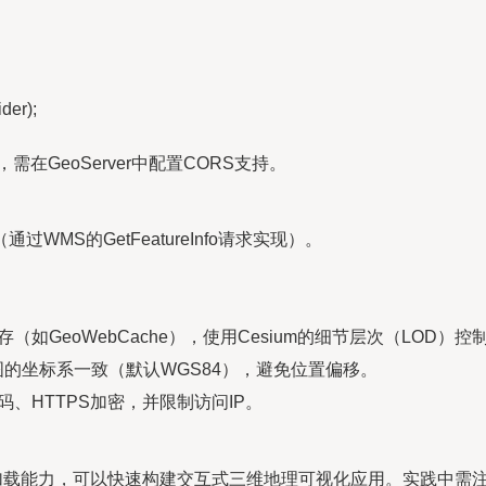
der);
，需在GeoServer中配置CORS支持。
MS的GetFeatureInfo请求实现）。
存（如GeoWebCache），使用Cesium的细节层次（LOD）
um视图的坐标系一致（默认WGS84），避免位置偏移。
密码、HTTPS加密，并限制访问IP。
um的动态加载能力，可以快速构建交互式三维地理可视化应用。实践