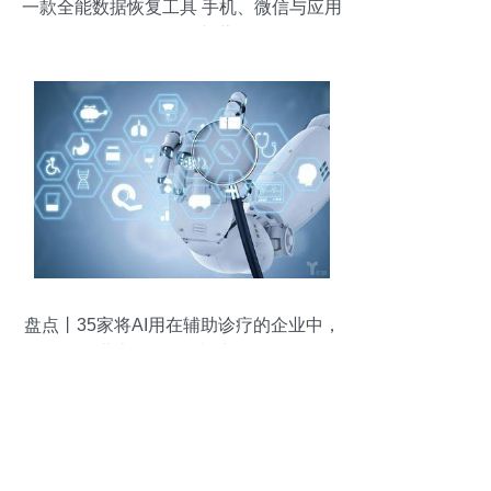
一款全能数据恢复工具 手机、微信与应用
数据兼收并蓄
盘点丨35家将AI用在辅助诊疗的企业中，
42.86%在北京（AI+医疗 上篇） 软件及辅
助设备