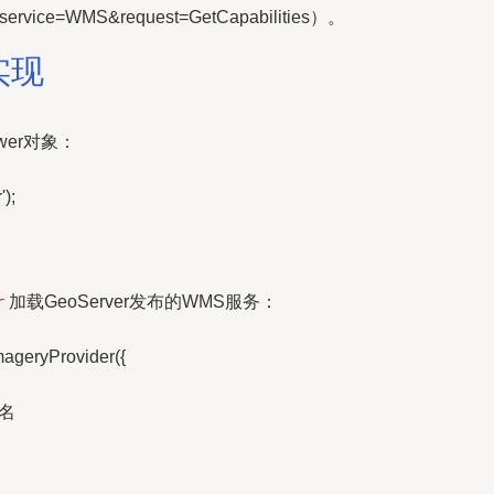
service=WMS&request=GetCapabilities）。
实现
wer对象：
);
加载GeoServer发布的WMS服务：
r
ageryProvider({
层名