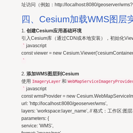
址访问（例如：http://localhost:8080/geoserver/wms?
四、Cesium加载WMS图层
1.
创建Cesium应用基础环境
引入Cesium库（通过CDN或本地安装），初始化Vie
javascript
`
const viewer = new Cesium.Viewer('cesiumContainer'
`
2.
添加WMS图层到Cesium
使用
和
ImageryLayer
WebMapServiceImageryProvide
javascript
`
const wmsProvider = new Cesium.WebMapServiceIm
url: 'http://localhost:8080/geoserver/wms',
layers: 'workspace:layer_name', // 格式：工作区:图
parameters: {
service: 'WMS',