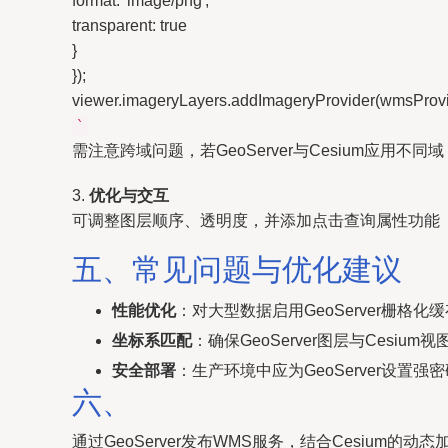
format: 'image/png',
transparent: true
}
});
viewer.imageryLayers.addImageryProvider(wmsProvi
`
需注意跨域问题，若GeoServer与Cesium应用不同域
3.
优化与交互
可调整图层顺序、透明度，并添加点击查询属性功能（通过W
五、常见问题与优化建议
性能优化
：对大型数据启用GeoServer栅格化缓
坐标系匹配
：确保GeoServer图层与Cesi
安全部署
：生产环境中应为GeoServer设置强
六、
通过GeoServer发布WMS服务，结合Cesi