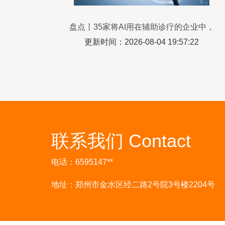
盘点丨35家将AI用在辅助诊疗的企业中，
42.86%在北京（AI+医疗 上篇） 软件及辅
更新时间：2026-08-04 19:57:22
助设备
联系我们 Contact
电话：6595147**
地址：郑州市金水区经二路2号院3号楼2204号