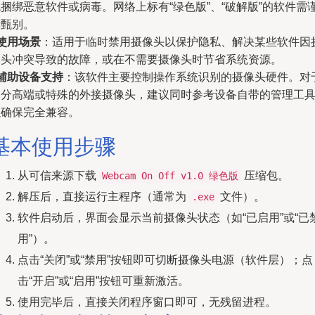
捆绑恶意软件或病毒。网络上标有“绿色版”、“破解版”的软件需
慎甄别。
使用场景
：适用于临时禁用摄像头以保护隐私、解决某些软件因
像头冲突导致的故障，或在不需要摄像头时节省系统资源。
辅助设备支持
：该软件主要控制操作系统识别的摄像头硬件。对
部分高端或特殊的外接摄像头，建议同时参考设备自带的管理工
以确保完全兼容。
基本使用步骤
从可信来源下载
压缩包。
Webcam On Off v1.0 绿色版
解压后，直接运行主程序（通常为
文件）。
.exe
软件启动后，界面会显示当前摄像头状态（如“已启用”或“已
用”）。
点击“关闭”或“禁用”按钮即可切断摄像头电源（软件层）；点
击“开启”或“启用”按钮可重新激活。
使用完毕后，直接关闭程序窗口即可，无残留进程。