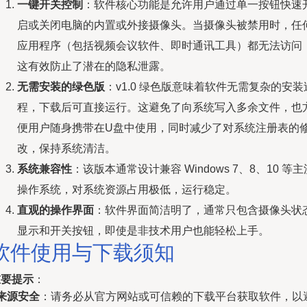
一键开关控制
：软件核心功能是允许用户通过单一按钮快速
启或关闭电脑的内置或外接摄像头。当摄像头被禁用时，任
应用程序（包括视频会议软件、即时通讯工具）都无法访问
这有效防止了潜在的隐私泄露。
无需安装的绿色版
：v1.0 绿色版意味着软件无需复杂的安装
程，下载后可直接运行。这避免了向系统写入多余文件，也
便用户随身携带在U盘中使用，同时减少了对系统注册表的
改，保持系统清洁。
系统兼容性
：该版本通常设计兼容 Windows 7、8、10 等主
操作系统，对系统资源占用极低，运行稳定。
直观的操作界面
：软件界面简洁明了，通常只包含摄像头状
显示和开关按钮，即使是非技术用户也能轻松上手。
软件使用与下载须知
重要提示
：
来源安全
：请务必从官方网站或可信赖的下载平台获取软件，以